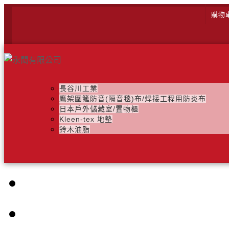
購物
長谷川工業
鷹架圍籬防音(隔音毯)布/焊接工程用防炎布
日本戶外儲藏室/置物櫃
Kleen-tex 地墊
鈴木油脂