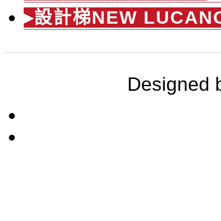
▸設計梯NEW LUCAN
Designed