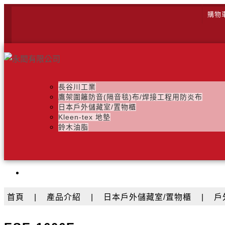
購物
長谷川工業
鷹架圍籬防音(隔音毯)布/焊接工程用防炎布
日本戶外儲藏室/置物櫃
Kleen-tex 地墊
鈴木油脂
首頁
|
產品介紹
|
日本戶外儲藏室/置物櫃
|
戶