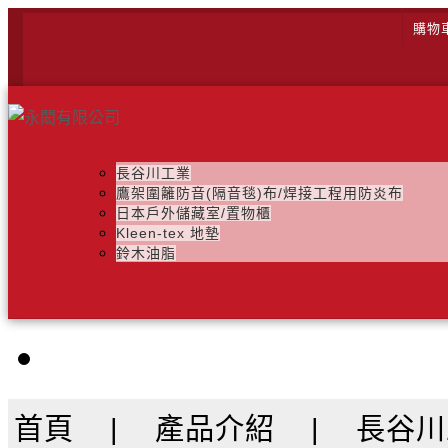
購物
長谷川工業
鷹架圍籬防音(隔音毯)布/焊接工程用防炎布
日本戶外儲藏室/置物櫃
Kleen-tex 地墊
鈴木油脂
首頁
|
產品介紹
|
長谷川