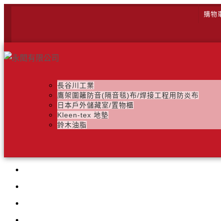
購物
長谷川工業
鷹架圍籬防音(隔音毯)布/焊接工程用防炎布
日本戶外儲藏室/置物櫃
Kleen-tex 地墊
鈴木油脂