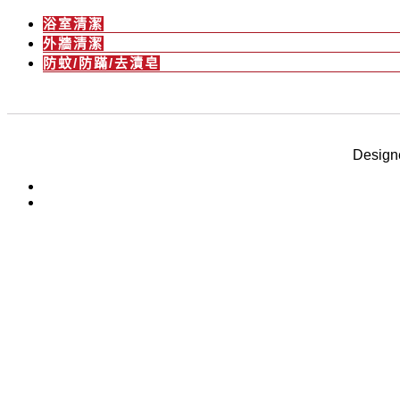
浴室清潔
外牆清潔
防蚊/防蹣/去漬皂
Desig