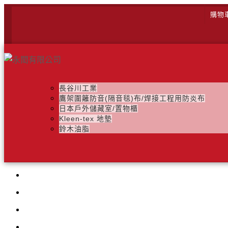
購物
長谷川工業
鷹架圍籬防音(隔音毯)布/焊接工程用防炎布
日本戶外儲藏室/置物櫃
Kleen-tex 地墊
鈴木油脂